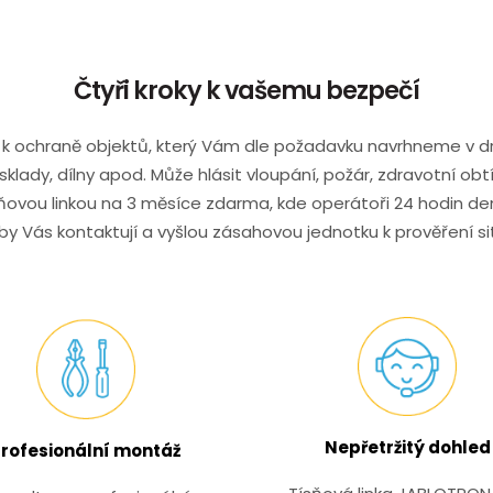
Čtyři kroky k vašemu bezpečí
k ochraně objektů, který Vám dle požadavku navrhneme v drá
klady, dílny apod. Může hlásit vloupání, požár, zdravotní obt
ovou linkou na 3 měsíce zdarma, kde operátoři 24 hodin den
by Vás kontaktují a vyšlou zásahovou jednotku k prověření si
Nepřetržitý dohled
rofesionální montáž