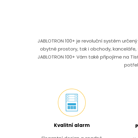
JABLOTRON 100+ je revoluční systém určený 
obytné prostory, tak i obchody, kanceláře, s
JABLOTRON 100+ Vám také připojíme na Tísň
potře
Kvalitní alarm
P