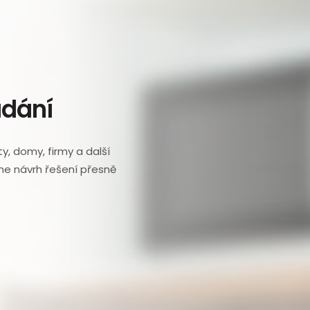
ádání
, domy, firmy a další
me návrh řešení přesně